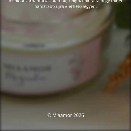
Az oldal karbantartás alatt áll, Dolgozunk rajta hogy minél
hamarabb újra elérhető legyen.
© Miaamor 2026