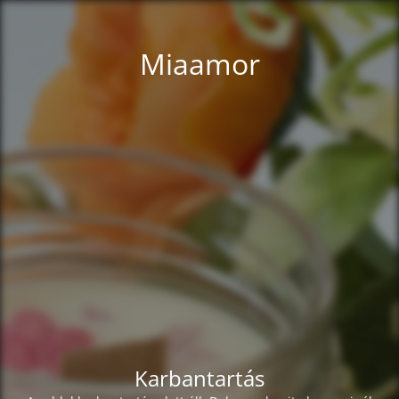
Miaamor
Karbantartás