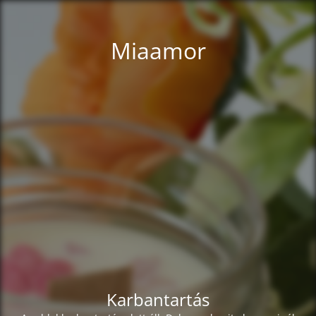
Miaamor
Karbantartás