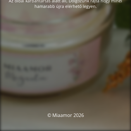
Az oldal karbantartás alatt áll, Dolgozunk rajta hogy minél
hamarabb újra elérhető legyen.
© Miaamor 2026