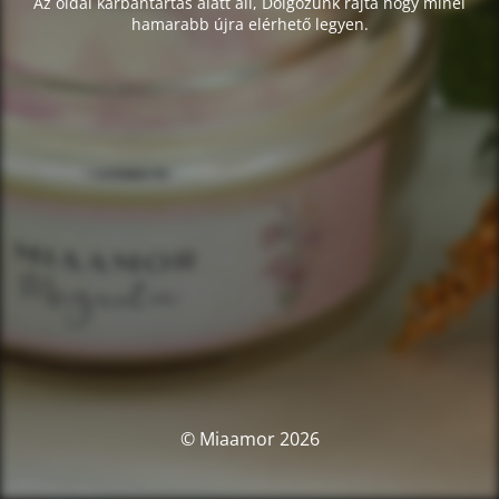
Az oldal karbantartás alatt áll, Dolgozunk rajta hogy minél
hamarabb újra elérhető legyen.
© Miaamor 2026