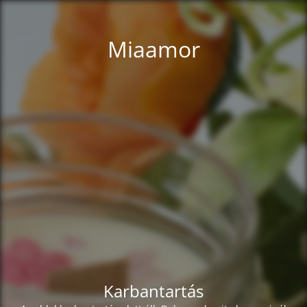
Miaamor
Karbantartás