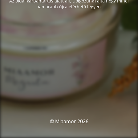
Az oldal karbantartás alatt áll, Dolgozunk rajta hogy minél
hamarabb újra elérhető legyen.
© Miaamor 2026