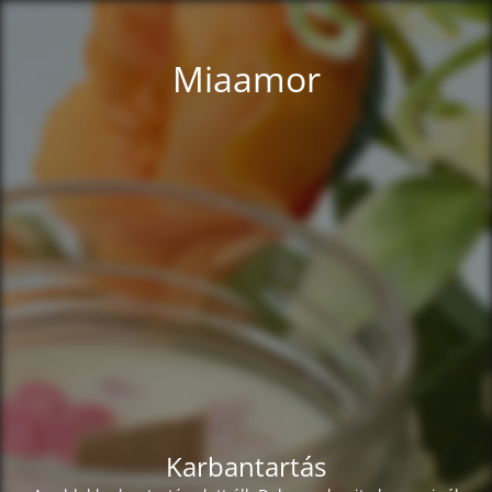
Miaamor
Karbantartás