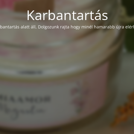
Karbantartás
rbantartás alatt áll, Dolgozunk rajta hogy minél hamarabb újra elér