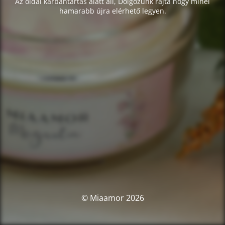
Az oldal karbantartás alatt áll, Dolgozunk rajta hogy minél
hamarabb újra elérhető legyen.
© Miaamor 2026