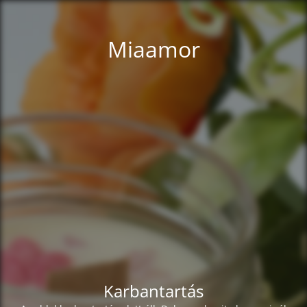
Miaamor
Karbantartás