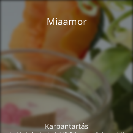
Miaamor
Karbantartás