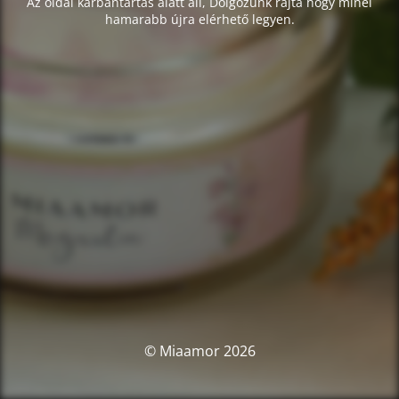
Az oldal karbantartás alatt áll, Dolgozunk rajta hogy minél
hamarabb újra elérhető legyen.
© Miaamor 2026