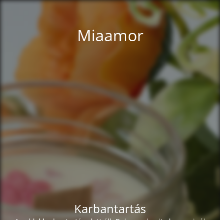
Miaamor
Karbantartás