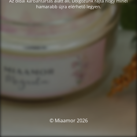
Az oldal karbantartás alatt áll, Dolgozunk rajta hogy minél
hamarabb újra elérhető legyen.
© Miaamor 2026