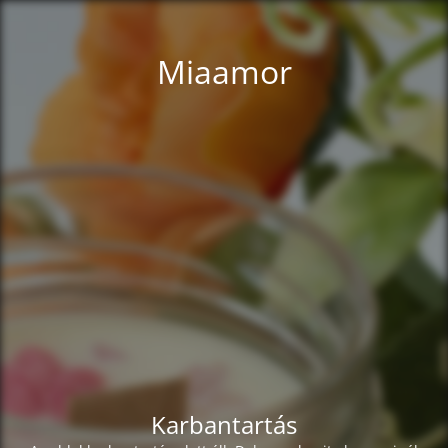
Miaamor
Karbantartás