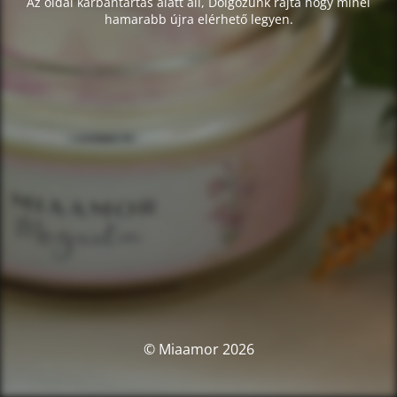
Az oldal karbantartás alatt áll, Dolgozunk rajta hogy minél
hamarabb újra elérhető legyen.
© Miaamor 2026