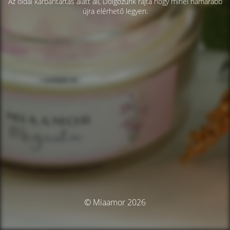
Az oldal karbantartás alatt áll, Dolgozunk rajta hogy minél hamarabb
újra elérhető legyen.
© Miaamor 2026