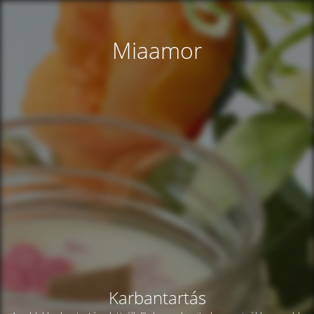
Miaamor
Karbantartás