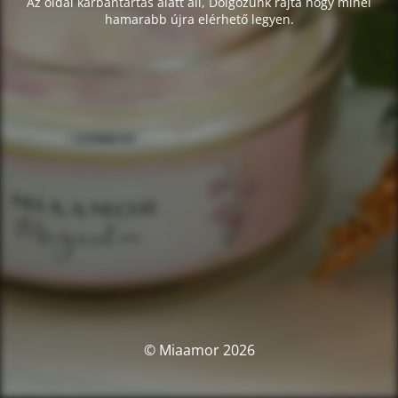
Az oldal karbantartás alatt áll, Dolgozunk rajta hogy minél
hamarabb újra elérhető legyen.
© Miaamor 2026