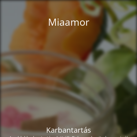
Miaamor
Karbantartás