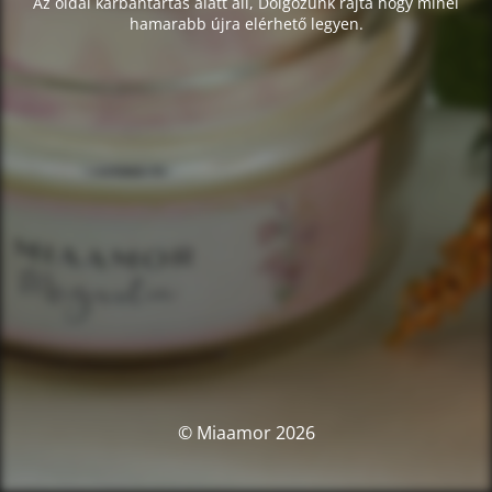
Az oldal karbantartás alatt áll, Dolgozunk rajta hogy minél
hamarabb újra elérhető legyen.
© Miaamor 2026