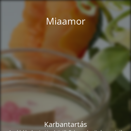
Miaamor
Karbantartás