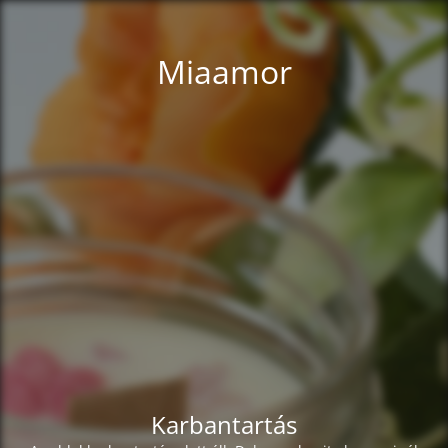
Miaamor
Karbantartás