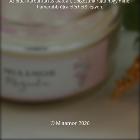
Az oldal karbantartás alatt áll, Dolgozunk rajta hogy minél
hamarabb újra elérhető legyen.
© Miaamor 2026