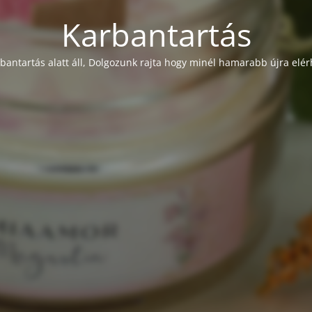
Karbantartás
rbantartás alatt áll, Dolgozunk rajta hogy minél hamarabb újra elér