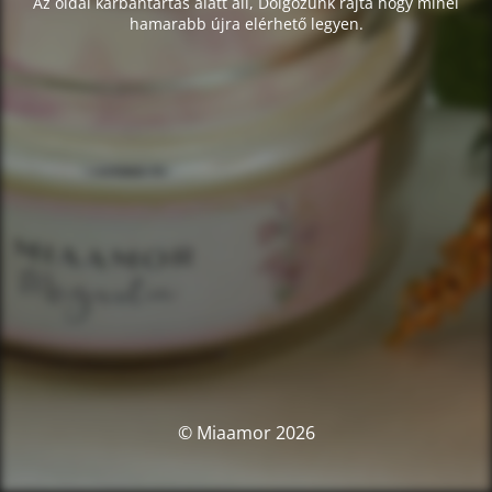
Az oldal karbantartás alatt áll, Dolgozunk rajta hogy minél
hamarabb újra elérhető legyen.
© Miaamor 2026