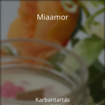
Miaamor
Karbantartás