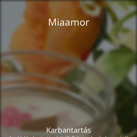
Miaamor
Karbantartás