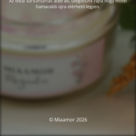
Az oldal karbantartás alatt áll, Dolgozunk rajta hogy minél
hamarabb újra elérhető legyen.
© Miaamor 2026