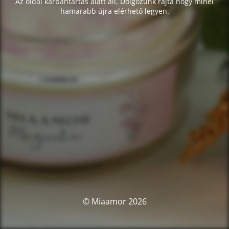
Az oldal karbantartás alatt áll, Dolgozunk rajta hogy minél
hamarabb újra elérhető legyen.
© Miaamor 2026