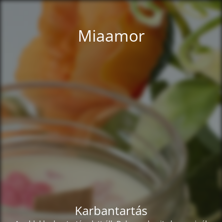
Miaamor
Karbantartás