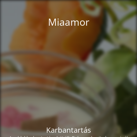
Miaamor
Karbantartás