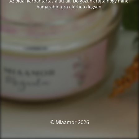
Az oldal karbantartás alatt áll, Dolgozunk rajta hogy minél
hamarabb újra elérhető legyen.
© Miaamor 2026