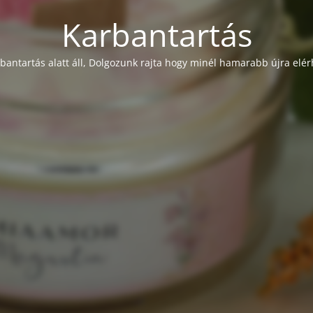
Karbantartás
rbantartás alatt áll, Dolgozunk rajta hogy minél hamarabb újra elér