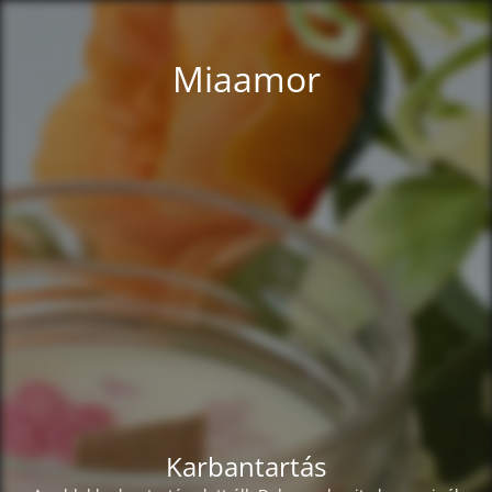
Miaamor
Karbantartás