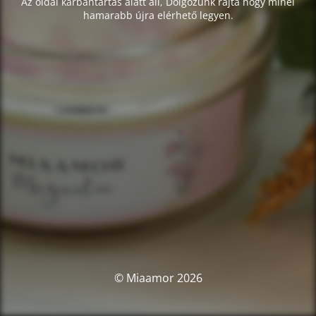
Az oldal karbantartás alatt áll, Dolgozunk rajta hogy minél
hamarabb újra elérhető legyen.
© Miaamor 2026