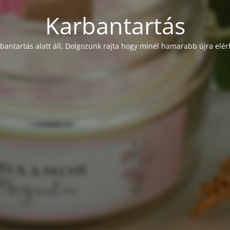
Karbantartás
rbantartás alatt áll, Dolgozunk rajta hogy minél hamarabb újra elér