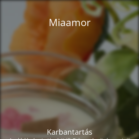
Miaamor
Karbantartás