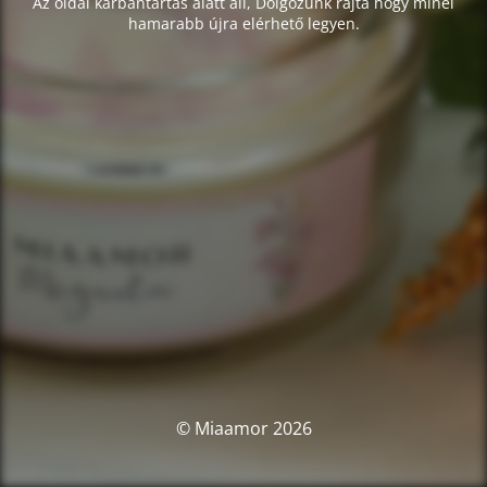
Az oldal karbantartás alatt áll, Dolgozunk rajta hogy minél
hamarabb újra elérhető legyen.
© Miaamor 2026