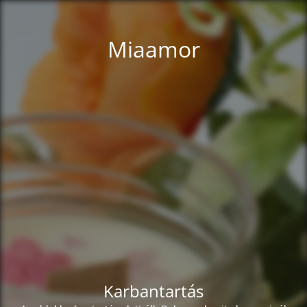
Miaamor
Karbantartás