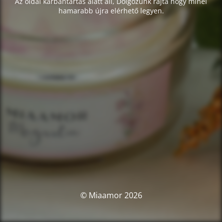
Az oldal karbantartás alatt áll, Dolgozunk rajta hogy minél
hamarabb újra elérhető legyen.
© Miaamor 2026