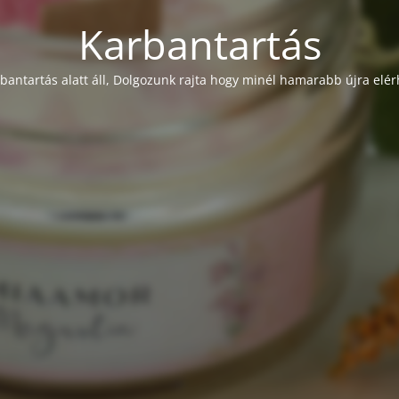
Karbantartás
rbantartás alatt áll, Dolgozunk rajta hogy minél hamarabb újra elér